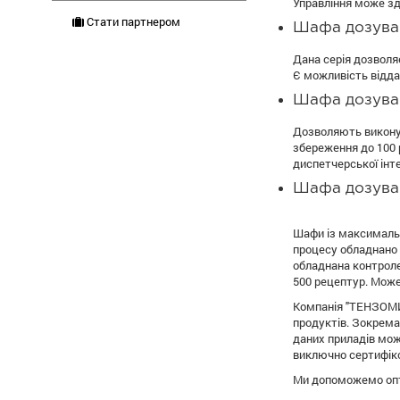
Управління може зд
Стати партнером
Шафа дозува
Дана серія дозволя
Є можливість відда
Шафа дозува
Дозволяють виконув
збереження до 100 
диспетчерської інт
Шафа дозува
Шафи із максималь
процесу обладнано
обладнана контрол
500 рецептур. Може
Компанія "ТЕНЗОМИР
продуктів. Зокрема
даних приладів мож
виключно сертифіко
Ми допоможемо опт