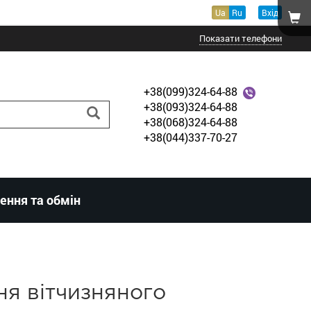
Ua
Ru
Вхід
Показати телефони
+38(099)324-64-88
+38(093)324-64-88
+38(068)324-64-88
+38(044)337-70-27
ення та обмін
ня вітчизняного