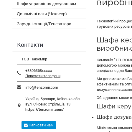
виробн
Шафи управління дозуванням
Динамічні ваги (Чеквеєр)
Технологічні проце
Зарядні станції/Генератори
трудових ресурсів 
Шафа кер
Контакти
виробник
ТОВ Тензомир
Компанія "ТЕНЗОМИР
допомогою можна ви
+3806368xxxxx
спеціально для Ваш
Показати телефони
Ми допоможемо Вам 
ефективним та опти
info@tenzomir.com
дозування на диспле
Обладнання може ви
Україна,
Бровари
,
Київська обл.
вул. Січових Стрільців, 13
Шафи керув
https://tenzomir.com/
Шафа дозува
Написати нам
Мінімальна комплек