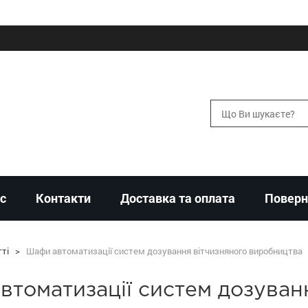
с
Контакти
Доставка та оплата
Поверн
ті
>
Шафи автоматизації систем дозування вітчизняного виробництва
томатизації систем дозуван