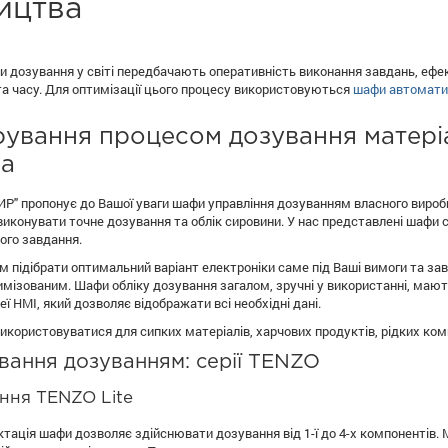
ицтва
си дозування у світі передбачають оперативність виконання завдань, ефе
та часу. Для оптимізації цього процесу використовуються
шафи автомати
ування процесом дозування матеріа
а
" пропонує до Вашої уваги шафи управління дозуванням власного виробн
конувати точне дозування та облік сировини. У нас представлені шафи се
ого завдання.
підібрати оптимальний варіант електроніки саме під Ваші вимоги та зав
мізованим. Шафи обліку дозування загалом, зручні у використанні, мают
ї HMI, який дозволяє відображати всі необхідні дані.
користовуватися для сипких матеріалів, харчових продуктів, рідких ком
ання дозуванням: серії TENZO
ння TENZO Lite
тація шафи дозволяє здійснювати дозування від 1-ї до 4-х компонентів. 