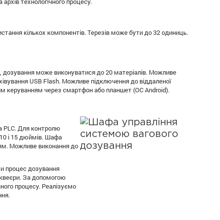
архів технологічного процесу.
тання кількох компонентів. Терезів може бути до 32 одиниць.
и, дозування може виконуватися до 20 матеріалів. Можливе
івування USB Flash. Можливе підключення до віддаленої
ним керуванням через смартфон або планшет (ОС Android).
а PLC. Для контролю
0 і 15 дюймів. Шафа
ям. Можливе виконання до
ти процес дозування
квеєри. За допомогою
чного процесу. Реалізуємо
ння.