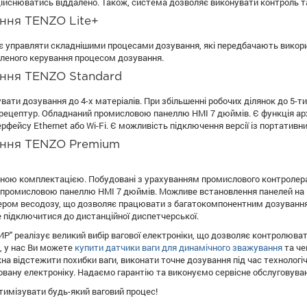
ійснюватись віддалено. Також, система дозволяє виконувати контроль та 
ння TENZO Lite+
є управляти складнішими процесами дозування, які передбачають викорис
леного керування процесом дозування.
ння TENZO Standard
ати дозування до 4-х матеріалів. При збільшенні робочих ділянок до 5-т
рецептур. Обладнаний промисловою панеллю HMI 7 дюймів. Є функція арх
ерфейсу Ethernet або Wi-Fi. Є можливість підключення версії із портатив
ння TENZO Premium
ною комплектацією. Побудовані з урахуванням промислового контролер
 промисловою панеллю HMI 7 дюймів. Можливе встановлення панелей на 1
ером весодозу, що дозволяє працювати з багатокомпонентним дозуванн
 підключитися до дистанційної диспетчерської.
" реалізує великий вибір вагової електроніки, що дозволяє контролюва
, у нас Ви можете
купити датчики ваги для динамічного зважування
та че
на відстежити похибки ваги, виконати точне дозування під час технологі
вану електроніку. Надаємо гарантію та виконуємо сервісне обслуговува
имізувати будь-який ваговий процес!