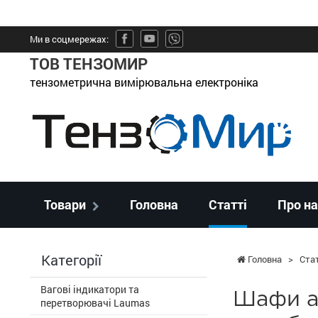
Ми в соцмережах:
ТОВ ТЕНЗОМИР
тензометрична вимірювальна електроніка
Товари
Головна
Статті
Про на
Категорії
Головна
>
Стат
Вагові індикатори та
Шафи ав
перетворювачі Laumas