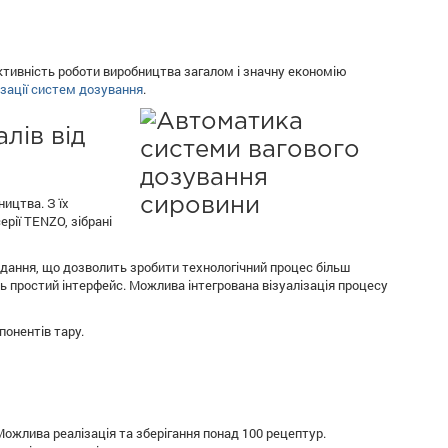
ктивність роботи виробництва загалом і значну економію
зації систем дозування
.
лів від
ицтва. З їх
рії TENZO, зібрані
дання, що дозволить зробити технологічний процес більш
ь простий інтерфейс. Можлива інтегрована візуалізація процесу
понентів тару.
Можлива реалізація та зберігання понад 100 рецептур.