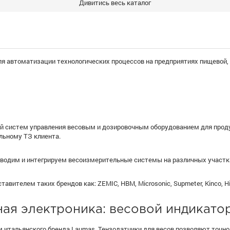
Дивитись весь каталог
я автоматизации технологических процессов на предприятиях пищевой
й систем управления весовым и дозировочным оборудованием для прод
льному ТЗ клиента.
зводим и интегрируем весоизмерительные системы на различных участк
ителем таких брендов как: ZEMIC, HBM, Microsonic, Supmeter, Kinco, Hi
ая электроника: весовой индикатор
тальянского бренда Laumas. Тензодатчики для весов позволяют точно 