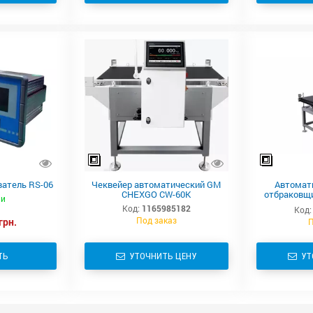
ватель RS-06
Чеквейер автоматический GM
Автомат
CHEXGO CW-60K
отбраковщ
ии
Код:
1165985182
Код:
Под заказ
грн.
П
ТЬ
УТОЧНИТЬ ЦЕНУ
УТ