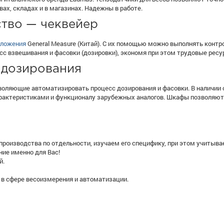
ах, складах и в магазинах. Надежны в работе.
тво — чеквейер
вложения
General Measure (Китай). С их помощью можно выполнять контр
есс взвешивания и фасовки (дозировки), экономя при этом трудовые ресу
 дозирования
зволяющие автоматизировать процесс дозирования и фасовки. В наличии
характеристиками и функционалу зарубежных аналогов. Шкафы позволяют
роизводства по отдельности, изучаем его специфику, при этом учитыв
ние именно для Вас!
й.
в сфере весоизмерения и автоматизации.