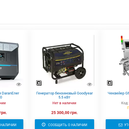
 DaranEner
Генератор бензиновый Goodyear
Чеквейер G
00
5.5 кВт
ичии
Нет в наличии
Код:
П
грн.
25 300,00 грн.
 НАЛИЧИИ
СООБЩИТЬ О НАЛИЧИИ
УТ