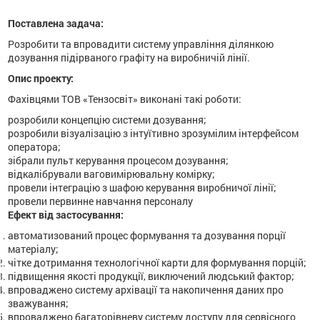
Поставлена ​​задача:
Розробити та впровадити систему управління ділянкою
дозування підірваного графіту на виробничій лінії.
Опис проекту:
Фахівцями ТОВ «Тензосвіт» виконані такі роботи:
розробили концепцію системи дозування;
розробили візуалізацію з інтуїтивно зрозумілим інтерфейсом
оператора;
зібрали пульт керування процесом дозування;
відкалібрували ваговимірювальну комірку;
провели інтеграцію з шафою керування виробничої лінії;
провели первинне навчання персоналу
Ефект від застосування:
автоматизований процес формування та дозування порції
матеріалу;
чітке дотримання технологічної карти для формування порцій;
підвищення якості продукції, виключений людський фактор;
впроваджено систему архівації та накопичення даних про
зважування;
впроваджено багаторівневу систему доступу для сервісного