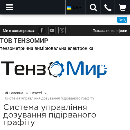
UA
Вхід
Ми в соцмережах:
Показати телефони
ТОВ ТЕНЗОМИР
тензометрична вимірювальна електроніка
Головна
>
Статті
>
Система управління дозування підірваного графіту
Система управління
дозування підірваного
графіту