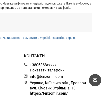
 Наші кваліфіковані спеціалісти допоможуть Вам із вибором, а
звернувшись за контактними номерами телефонів.
атчики для ваг
,
замовити в Україні
,
гарантія
,
сервіс.
КОНТАКТИ
+3806368xxxxx
Показати телефони
i
nfo
@te
nzo
mir
.co
m
Україна, Київська обл., Бровари,
вул. Січових Стрільців, 13
https://tenzomir.com/