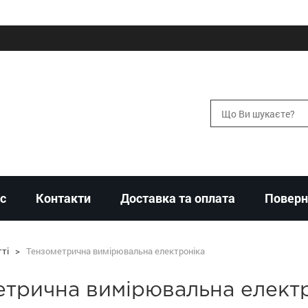
с
Контакти
Доставка та оплата
Поверн
ті
>
Тензометрична вимірювальна електроніка
етрична вимірювальна елект