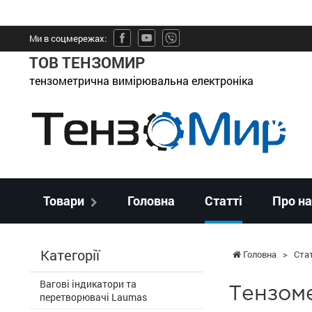
Ми в соцмережах:
ТОВ ТЕНЗОМИР
тензометрична вимірювальна електроніка
Товари
Головна
Статті
Про на
Категорії
Головна
>
Стат
Вагові індикатори та
Тензом
перетворювачі Laumas