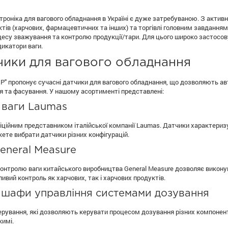
роніка для вагового обладнання в Україні є дуже затребуваною. З акти
тів (харчових, фармацевтичних та інших) та торгівлі головним завданням
есу зважування та контролю продукції/тари. Для цього широко застосо
дикатори ваги.
чики для вагового обладнання
" пропонує сучасні датчики для вагового обладнання, що дозволяють а
 та фасування. У нашому асортименті представлені:
 ваги Laumas
іційним представником італійської компанії Laumas. Датчики характериз
ете вибрати датчики різних конфігурацій.
eneral Measure
онтролю ваги китайського виробництва General Measure дозволяє виконув
вий контроль як харчових, так і харчових продуктів.
 шафи управління системами дозування
рування, які дозволяють керувати процесом дозування різних компоненті
имі.