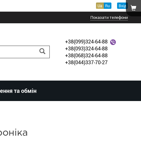
Ua
Ru
Вхід
Показати телефони
+38(099)324-64-88
+38(093)324-64-88
+38(068)324-64-88
+38(044)337-70-27
ення та обмін
роніка