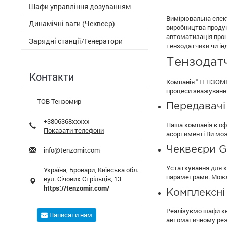
Шафи управління дозуванням
Вимірювальна елект
Динамічні ваги (Чеквеєр)
виробництва продук
автоматизація проц
Зарядні станції/Генератори
тензодатчики чи ін
Тензодат
Контакти
Компанія "ТЕНЗОМІР
процеси зважування
ТОВ Тензомир
Передавачі
+3806368xxxxx
Наша компанія є оф
Показати телефони
асортименті Ви мож
Чеквеєри G
info@tenzomir.com
Устаткування для к
Україна,
Бровари
,
Київська обл.
параметрами. Можли
вул. Січових Стрільців, 13
https://tenzomir.com/
Комплексні
Реалізуємо шафи ке
Написати нам
автоматичному реж