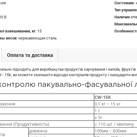
sure
Состояние
:
Тип управле
20 В
Наличие ст
Максимальн
л взвешивания, кг
:
15
Особенност
мы весов
:
нержавеющая сталь
Оплата та доставка
еально підходять для виробництва продуктів харчування і напоїв, фруктів і 
- 15k, ви можете зменшити відходи матеріалів продукту і заощадити ви
онтролю пакувально-фасувальної лін
CW-15K
таження
0,1 кг ~ 15 кг
1 г
± 5г
вання (Продуктивність)
≤ 110 шт / хвилину
довжина
100мм ~ 600мм
тів