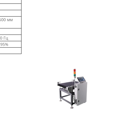
 500 мм
60 Гц
<95%