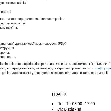
рук готових звітів
ливості
ненти конвеєра, високоякісна електроніка
рук готових звітів
ьна пам'ять
схвалений для харчової промисловості (FDA)
нструкція
паролем
гналізація.
ів від світових виробників представлена в каталозі компанії "ТЕНЗОМИР",
укцію: передавачі ваги, чеквеєри для харчової промисловості і
шафи упра
роніки для вагового устаткування можна, відвідавши каталог компанії
ГРАФІК
Пн - Пт:
08:00 - 17:00
Сб:
Вихідний