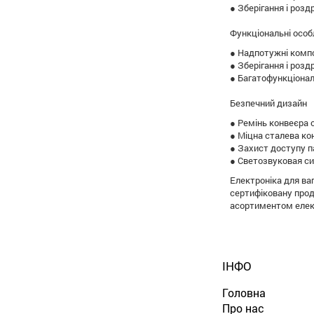
● Зберігання і розд
Функціональні особ
● Надпотужні компо
● Зберігання і розд
● Багатофункціонал
Безпечний дизайн
● Ремінь конвеєра 
● Міцна сталева ко
● Захист доступу 
● Светозвуковая си
Електроніка для ваг
сертифіковану прод
асортиментом елект
ІНФО
Головна
Про нас