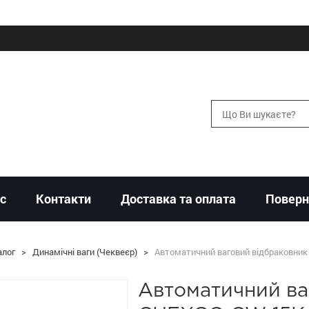
с
Контакти
Доставка та оплата
Поверн
алог
>
Динамічні ваги (Чеквеєр)
>
Автоматичний ваговий відбраковни
Автоматичний ва