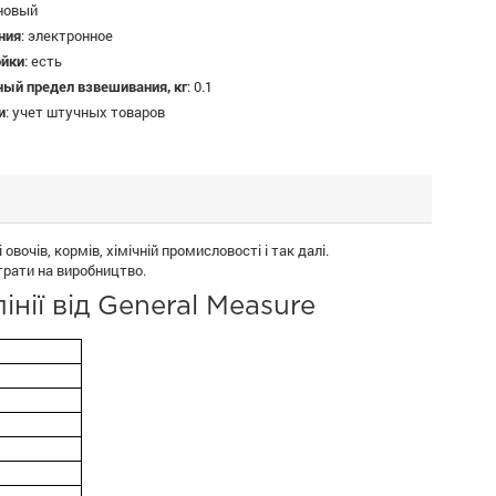
новый
ния
:
электронное
ойки
:
есть
ый предел взвешивания, кг
:
0.1
и
:
учет штучных товаров
овочів, кормів, хімічній промисловості і так далі.
трати на виробництво.
ії від General Measure