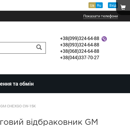
Ua
Ru
Вхід
Показати телефони
+38(099)324-64-88
+38(093)324-64-88
+38(068)324-64-88
+38(044)337-70-27
ення та обмін
к GM CHEXGO CW-15K
говий відбраковник GM