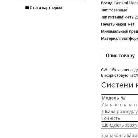
Бренд
:
General Mea
Стати партнером
Тип
:
товарные
Тип питания
:
сеть 2
Печать чеков
:
нет
Минимальный преде
Материал платфор
Опис товару
CW - 15k чеквеєр ід
Використовуючи CW 
Системи к
Модель №
Діапазон наван
Шкала розподілу
Точність
Швидкість зважу
Діапазон габари