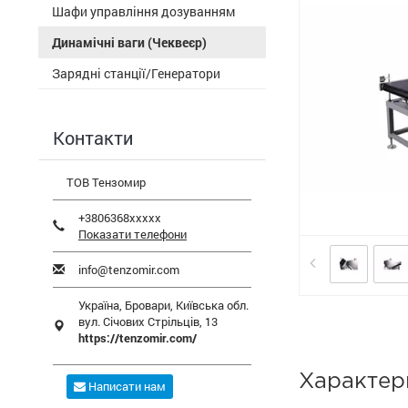
Шафи управління дозуванням
Динамічні ваги (Чеквеєр)
Зарядні станції/Генератори
Контакти
ТОВ Тензомир
+3806368xxxxx
Показати телефони
info@tenzomir.com
Україна,
Бровари
,
Київська обл.
вул. Січових Стрільців, 13
https://tenzomir.com/
Характер
Написати нам