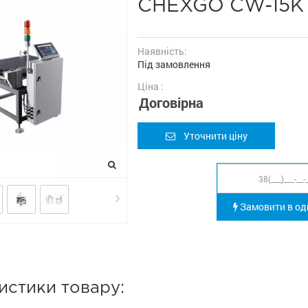
CHEXGO CW-15K
Наявність:
Під замовлення
Ціна :
Договірна
Уточнити ціну
Замовити в оди
истики товару: