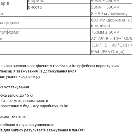
ширина
50мм ~ 450мм
арів
висота
50мм ~ 500мм
ки
8 ~ 90 м / хвилину
800 мм (довжина) х
платформи
(ширина)
платформи
750мм ± 50мм
ня
AC 220 В ± 10%, 50/
ТЕМП. 5 ~ 40 ℃ RH 
IP54 (IP65 Опція)
 екран високого розділення з графічним інтерфейсом користувача
енсація зважування і відстежування нуля
аштування часу виміру
ня устаткування
бка вагою до 15 кг
іжки з регулюванням висоти
 практично у будь-яку виробничу лінію
сокою точністю
 особливо з гнучкою упаковкою
ів для запису результатів зважування в пам'яті