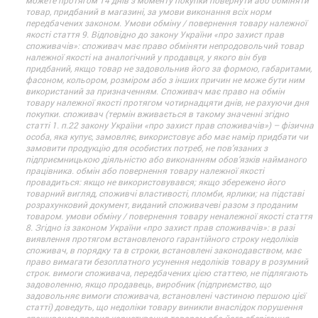
можете протягом 14 днів з моменту покупки повернути або обміняти
товар, придбаний в магазині, за умови виконання всіх норм
передбачених законом. Умови обміну / повернення товару належної
якості стаття 9. Відповідно до закону України «про захист прав
споживачів»: споживач має право обміняти непродовольчий товар
належної якості на аналогічний у продавця, у якого він був
придбаний, якщо товар не задовольнив його за формою, габаритами,
фасоном, кольором, розміром або з інших причин не може бути ним
використаний за призначенням. Споживач має право на обмін
товару належної якості протягом чотирнадцяти днів, не рахуючи дня
покупки. споживач (термін вживається в такому значенні згідно
статті 1. п.22 закону України «про захист прав споживачів») – фізична
особа, яка купує, замовляє, використовує або має намір придбати чи
замовити продукцію для особистих потреб, не пов’язаних з
підприємницькою діяльністю або виконанням обов’язків найманого
працівника. обмін або повернення товару належної якості
провадиться: якщо не використовувався; якщо збережено його
товарний вигляд, споживчі властивості, пломби, ярлики; на підставі
розрахунковий документ, виданий споживачеві разом з проданим
товаром. умови обміну / повернення товару неналежної якості стаття
8. Згідно із законом України «про захист прав споживачів»: в разі
виявлення протягом встановленого гарантійного строку недоліків
споживач, в порядку та в строки, встановлені законодавством, має
право вимагати безоплатного усунення недоліків товару в розумний
строк. вимоги споживача, передбачених цією статтею, не підлягають
задоволенню, якщо продавець, виробник (підприємство, що
задовольняє вимоги споживача, встановлені частиною першою цієї
статті) доведуть, що недоліки товару виникли внаслідок порушення