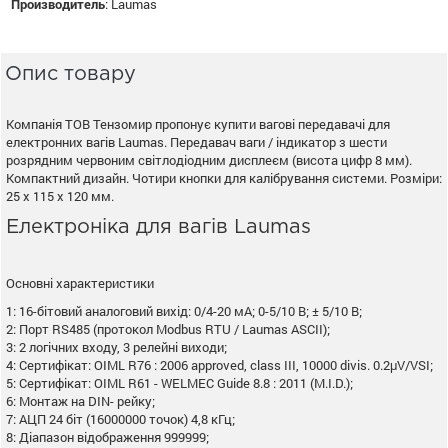
Производитель
:
Laumas
Опис товару
Компанія ТОВ Тензомир пропонує купити вагові передавачі для
електронних вагів Laumas. Передавач ваги / індикатор з шести
розрядним червоним світлодіодним дисплеєм (висота цифр 8 мм).
Компактний дизайн. Чотири кнопки для калібрування системи. Розміри:
25 х 115 х 120 мм.
Електроніка для вагів Laumas
Основні характеристики
1: 16-бітовий аналоговий вихід: 0/4-20 мА; 0-5/10 В; ± 5/10 В;
2: Порт RS485 (протокол Modbus RTU / Laumas ASCII);
3: 2 логічних входу, 3 релейні виходи;
4: Сертифікат: OIML R76 : 2006 approved, class III, 10000 divis. 0.2μV/VSI;
5: Сертифікат: OIML R61 - WELMEC Guide 8.8 : 2011 (M.I.D.);
6: Монтаж на DIN- рейку;
7: АЦП 24 біт (16000000 точок) 4,8 кГц;
8: Діапазон відображення 999999;