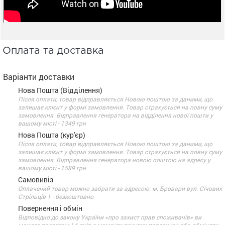
Оплата та доставка
Варіанти доставки
Нова Пошта (Відділення)
Після оплати, товар відправляється Новою поштою за даними, що
залишає клієнт у формі замовлення. Товар страхується на повну суму
замовлення. Відправлення генератора на відділення нової пошти у
вашому місті - 1349 грн
Нова Пошта (кур'єр)
Після оплати, товар відправляється Новою поштою за даними, що
залишає клієнт у формі замовлення. Товар страхується на повну суму
замовлення. Відправлення генератора новою поштою на адресу у
вашому місті - 1589 грн
Самовивіз
Оплачений товар можно забрати за адресою: м. Бровари вул. Січових
Стрільців 1 - безкоштовно
Повернення і обмін
Відповідно до закону України «про захист прав споживачів» ви