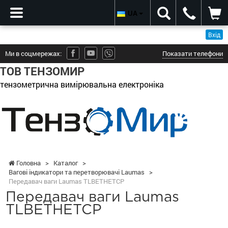
UA
Вхід
Ми в соцмережах:
Показати телефони
ТОВ ТЕНЗОМИР
тензометрична вимірювальна електроніка
Головна
>
Каталог
>
Вагові індикатори та перетворювачі Laumas
>
Передавач ваги Laumas TLBETHETCP
Передавач ваги Laumas
TLBETHETCP