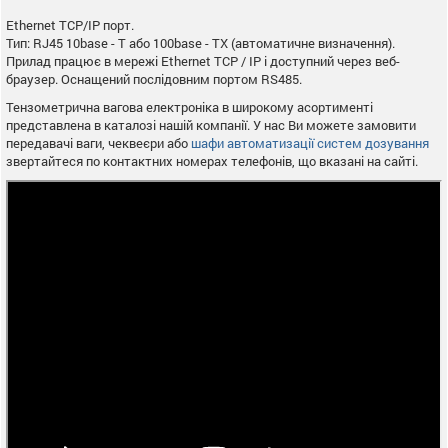
Ethernet TCP/IP порт.
Тип: RJ45 10base - T або 100base - TX (автоматичне визначення).
Прилад працює в мережі Ethernet TCP / IP і доступний через веб-
браузер. Оснащений послідовним портом RS485.
Тензометрична вагова електроніка в широкому асортименті
представлена в каталозі нашій компанії. У нас Ви можете замовити
передавачі ваги, чеквеєри або
шафи автоматизації систем дозування
звертайтеся по контактних номерах телефонів, що вказані на сайті.