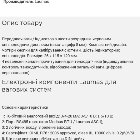
Производитель
:
Laumas
Опис товару
Передавач ваги / індикатор з шести розрядним червоним
світлодіодним дисплеєм (висота цифр 8 мм). Компактний дизайн.
Чотири кнопки для калібрування системи. Шість індикаторних
світлодіодів. Розміри: 26 х 115 х 120 мм.
4 незалежні канали прочитування для тензодатчиків (індивідуальний
контроль тензодатчиків, відображення загальної ваги, цифрове
вирівнювання).
Електронні компоненти Laumas для
вагових систем
Основні характеристики
1: 16-бітовий аналоговий вихід: 0/4-20 мА; 0-5/10 В; ± 5/10 В;
2: Порт RS485 (протокол Modbus RTU / Laumas ASCII);
3: 2 логічних входу, 3 релейні виходи;
4: Сертифікат: OIML R76 : 2006 approved, class III, 10000 divis. 0.2μV/VSI;
5: Щитове виконання/Монтаж на DIN- рейку;