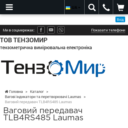
UA
Вхід
Ми в соцмережах:
Показати телефони
ТОВ ТЕНЗОМИР
тензометрична вимірювальна електроніка
Головна
>
Каталог
>
Вагові індикатори та перетворювачі Laumas
>
Ваговий передавач TLB4RS485 Laumas
Ваговий передавач
TLB4RS485 Laumas