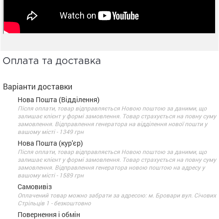
Оплата та доставка
Варіанти доставки
Нова Пошта (Відділення)
Після оплати, товар відправляється Новою поштою за даними, що
залишає клієнт у формі замовлення. Товар страхується на повну суму
замовлення. Відправлення генератора на відділення нової пошти у
вашому місті - 1349 грн
Нова Пошта (кур'єр)
Після оплати, товар відправляється Новою поштою за даними, що
залишає клієнт у формі замовлення. Товар страхується на повну суму
замовлення. Відправлення генератора новою поштою на адресу у
вашому місті - 1589 грн
Самовивіз
Оплачений товар можно забрати за адресою: м. Бровари вул. Січових
Стрільців 1 - безкоштовно
Повернення і обмін