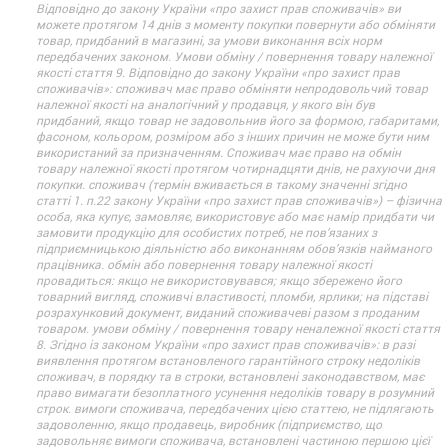
Відповідно до закону України «про захист прав споживачів» ви
можете протягом 14 днів з моменту покупки повернути або обміняти
товар, придбаний в магазині, за умови виконання всіх норм
передбачених законом. Умови обміну / повернення товару належної
якості стаття 9. Відповідно до закону України «про захист прав
споживачів»: споживач має право обміняти непродовольчий товар
належної якості на аналогічний у продавця, у якого він був
придбаний, якщо товар не задовольнив його за формою, габаритами,
фасоном, кольором, розміром або з інших причин не може бути ним
використаний за призначенням. Споживач має право на обмін
товару належної якості протягом чотирнадцяти днів, не рахуючи дня
покупки. споживач (термін вживається в такому значенні згідно
статті 1. п.22 закону України «про захист прав споживачів») – фізична
особа, яка купує, замовляє, використовує або має намір придбати чи
замовити продукцію для особистих потреб, не пов’язаних з
підприємницькою діяльністю або виконанням обов’язків найманого
працівника. обмін або повернення товару належної якості
провадиться: якщо не використовувався; якщо збережено його
товарний вигляд, споживчі властивості, пломби, ярлики; на підставі
розрахунковий документ, виданий споживачеві разом з проданим
товаром. умови обміну / повернення товару неналежної якості стаття
8. Згідно із законом України «про захист прав споживачів»: в разі
виявлення протягом встановленого гарантійного строку недоліків
споживач, в порядку та в строки, встановлені законодавством, має
право вимагати безоплатного усунення недоліків товару в розумний
строк. вимоги споживача, передбачених цією статтею, не підлягають
задоволенню, якщо продавець, виробник (підприємство, що
задовольняє вимоги споживача, встановлені частиною першою цієї