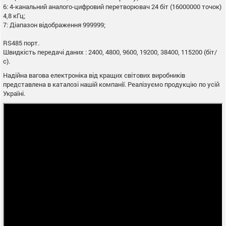
6: 4-канальний аналого-цифровий перетворювач 24 біт (16000000 точок)
4,8 кГц;
7: Діапазон відображення 999999;
RS485 порт.
Швидкість передачі даних : 2400, 4800, 9600, 19200, 38400, 115200 (біт/
с).
Надійна вагова електроніка від кращих світових виробників
представлена в каталозі нашій компанії. Реалізуємо продукцію по усій
Україні.