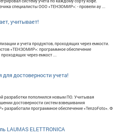
егрировал систему учета по каждому сорту кофе.
зчика специалисты ООО «ТЕНЗОМИР»: - провели ау ...
ет, учитывает!
лизации и учета продуктов, проходящих через емкости.
истов «ТЕНЗОМИР»: программное обеспечение
 проходящих через емкост ...
для достоверности учета!
ой разработки пополнился новым ПО. Учитывая
ышении достоверности систем взвешивания
» разработали программное обеспечение «TenzoFoto». Ф
ель LAUMAS ELETTRONICA