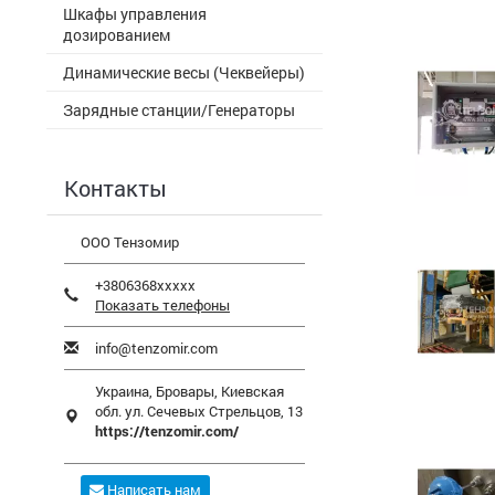
Шкафы управления
дозированием
Динамические весы (Чеквейеры)
Зарядные станции/Генераторы
Контакты
ООО Тензомир
+3806368xxxxx
Показать телефоны
info@tenzomir.com
Украина,
Бровары
,
Киевская
обл.
ул. Сечевых Стрельцов, 13
https://tenzomir.com/
Написать нам