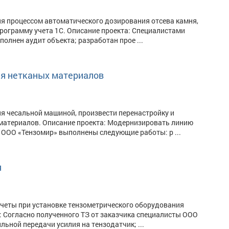
я процессом автоматического дозирования отсева камня,
рограмму учета 1С. Описание проекта: Специалистами
лнен аудит объекта; разработан прое ...
я нетканых материалов
я чесальной машиной, произвести перенастройку и
материалов. Описание проекта: Модернизировать линию
ООО «Тензомир» выполнены следующие работы: р ...
я
четы при установке тензометрического оборудования
: Согласно полученного ТЗ от заказчика специалисты ООО
ьной передачи усилия на тензодатчик; ...