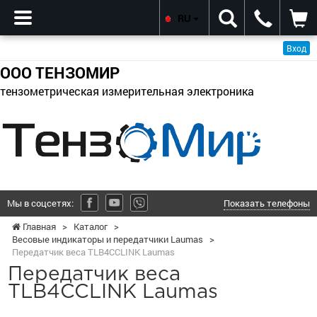
RU
Вход
ООО ТЕНЗОМИР
тензометрическая измерительная электроника
Мы в соцсетях:
Показать телефоны
Главная
>
Каталог
>
Весовые индикаторы и передатчики Laumas
>
Передатчик веса TLB4CCLINK Laumas
Передатчик веса
TLB4CCLINK Laumas