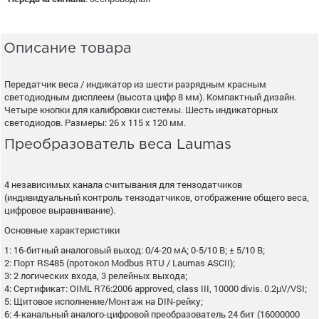
Описание товара
Передатчик веса / индикатор из шести разрядным красным
светодиодным дисплеем (высота цифр 8 мм). Компактный дизайн.
Четыре кнопки для калибровки системы. Шесть индикаторных
светодиодов. Размеры: 26 х 115 х 120 мм.
Преобразователь веса Laumas
4 независимых канала считывания для тензодатчиков
(индивидуальный контроль тензодатчиков, отображение общего веса,
цифровое выравнивание).
Основные характеристики
1: 16-битный аналоговый выход: 0/4-20 мА; 0-5/10 В; ± 5/10 В;
2: Порт RS485 (протокол Modbus RTU / Laumas ASCII);
3: 2 логических входа, 3 релейных выхода;
4: Сертификат: OIML R76:2006 approved, class III, 10000 divis. 0.2μV/VSI;
5: Щитовое исполнение/Монтаж на DIN-рейку;
6: 4-канальный аналого-цифровой преобразователь 24 бит (16000000