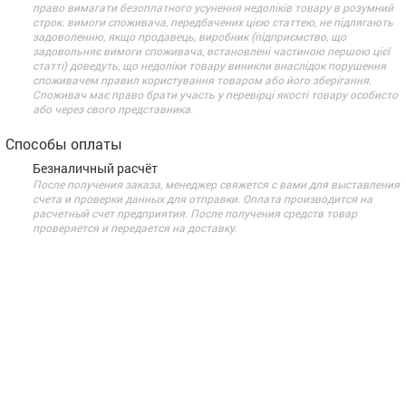
право вимагати безоплатного усунення недоліків товару в розумний
строк. вимоги споживача, передбачених цією статтею, не підлягають
задоволенню, якщо продавець, виробник (підприємство, що
задовольняє вимоги споживача, встановлені частиною першою цієї
статті) доведуть, що недоліки товару виникли внаслідок порушення
споживачем правил користування товаром або його зберігання.
Споживач має право брати участь у перевірці якості товару особисто
або через свого представника.
Способы оплаты
Безналичный расчёт
После получения заказа, менеджер свяжется с вами для выставления
счета и проверки данных для отправки. Оплата производится на
расчетный счет предприятия. После получения средств товар
проверяется и передается на доставку.