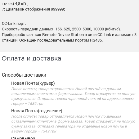
точек) 4,8 кГц;
7: Диапазон отображения 999999;
CC-Link порт.
Скорость передачи данных: 156, 625, 2500, 5000, 10000 (кбит/с).
Прибор работает как Remote Device Station в сети CC-Link и занимает 3
станции. Оснащен последовательным портом RS485.
Оплата и доставка
Способы доставки
Новая Почта(курьер)
После оплаты, товар отправляется Новой почтой по данным,
оставленным клиентом в форме заказа. Товар страхуется на полную
сумму заказа. Отправка генератора новой почтой на адрес в вашем
городе – 1589 грн
Новая Почта(отделение)
После оплаты, товар отправляется Новой почтой по данным,
оставленным клиентом в форме заказа. Товар страхуется на полную
сумму заказа. Отправка генератора на отделение новой почты в
вашем городе – 1349 грн
Самовывоз