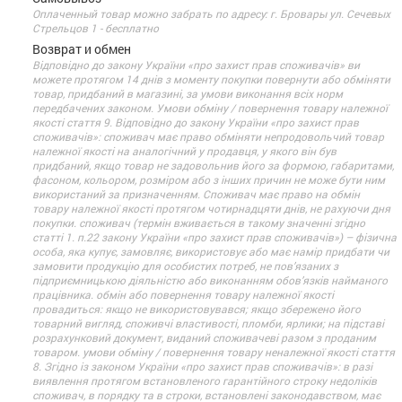
Оплаченный товар можно забрать по адресу: г. Бровары ул. Сечевых
Стрельцов 1 - бесплатно
Возврат и обмен
Відповідно до закону України «про захист прав споживачів» ви
можете протягом 14 днів з моменту покупки повернути або обміняти
товар, придбаний в магазині, за умови виконання всіх норм
передбачених законом. Умови обміну / повернення товару належної
якості стаття 9. Відповідно до закону України «про захист прав
споживачів»: споживач має право обміняти непродовольчий товар
належної якості на аналогічний у продавця, у якого він був
придбаний, якщо товар не задовольнив його за формою, габаритами,
фасоном, кольором, розміром або з інших причин не може бути ним
використаний за призначенням. Споживач має право на обмін
товару належної якості протягом чотирнадцяти днів, не рахуючи дня
покупки. споживач (термін вживається в такому значенні згідно
статті 1. п.22 закону України «про захист прав споживачів») – фізична
особа, яка купує, замовляє, використовує або має намір придбати чи
замовити продукцію для особистих потреб, не пов’язаних з
підприємницькою діяльністю або виконанням обов’язків найманого
працівника. обмін або повернення товару належної якості
провадиться: якщо не використовувався; якщо збережено його
товарний вигляд, споживчі властивості, пломби, ярлики; на підставі
розрахунковий документ, виданий споживачеві разом з проданим
товаром. умови обміну / повернення товару неналежної якості стаття
8. Згідно із законом України «про захист прав споживачів»: в разі
виявлення протягом встановленого гарантійного строку недоліків
споживач, в порядку та в строки, встановлені законодавством, має