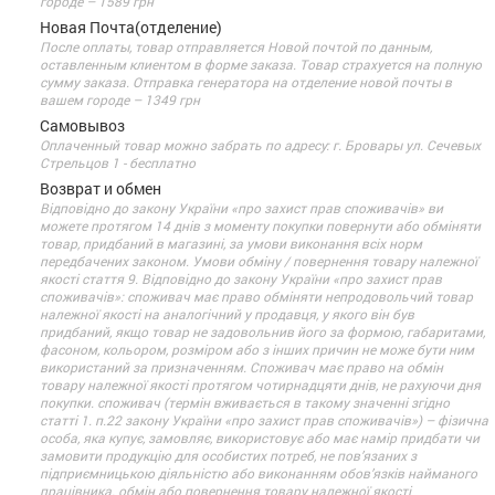
городе – 1589 грн
Новая Почта(отделение)
После оплаты, товар отправляется Новой почтой по данным,
оставленным клиентом в форме заказа. Товар страхуется на полную
сумму заказа. Отправка генератора на отделение новой почты в
вашем городе – 1349 грн
Самовывоз
Оплаченный товар можно забрать по адресу: г. Бровары ул. Сечевых
Стрельцов 1 - бесплатно
Возврат и обмен
Відповідно до закону України «про захист прав споживачів» ви
можете протягом 14 днів з моменту покупки повернути або обміняти
товар, придбаний в магазині, за умови виконання всіх норм
передбачених законом. Умови обміну / повернення товару належної
якості стаття 9. Відповідно до закону України «про захист прав
споживачів»: споживач має право обміняти непродовольчий товар
належної якості на аналогічний у продавця, у якого він був
придбаний, якщо товар не задовольнив його за формою, габаритами,
фасоном, кольором, розміром або з інших причин не може бути ним
використаний за призначенням. Споживач має право на обмін
товару належної якості протягом чотирнадцяти днів, не рахуючи дня
покупки. споживач (термін вживається в такому значенні згідно
статті 1. п.22 закону України «про захист прав споживачів») – фізична
особа, яка купує, замовляє, використовує або має намір придбати чи
замовити продукцію для особистих потреб, не пов’язаних з
підприємницькою діяльністю або виконанням обов’язків найманого
працівника. обмін або повернення товару належної якості