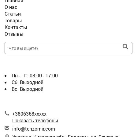
Главная
О нас
Статьи
Товары
Контакты
Отзывы
ГРАФИК
Пн - Пт:
08:00 - 17:00
Сб:
Выходной
Вс:
Выходной
КОНТАКТЫ
+3806368xxxxx
Показать телефоны
i
nfo
@te
nzo
mir
.co
m
Украина, Киевская обл., Бровары, ул. Сечевых