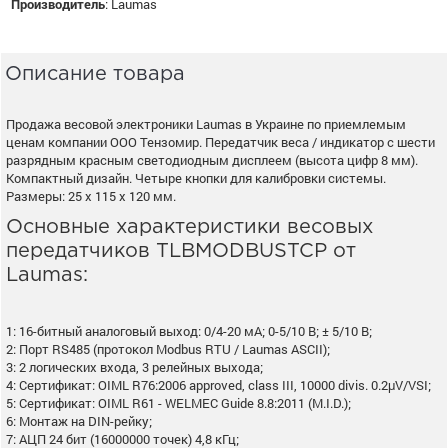
Производитель
:
Laumas
Описание товара
Продажа весовой электроники Laumas в Украине по приемлемым
ценам компании ООО Тензомир. Передатчик веса / индикатор с шести
разрядным красным светодиодным дисплеем (высота цифр 8 мм).
Компактный дизайн. Четыре кнопки для калибровки системы.
Размеры: 25 х 115 х 120 мм.
Основные характеристики весовых
передатчиков TLBMODBUSTCP от
Laumas:
1: 16-битный аналоговый выход: 0/4-20 мА; 0-5/10 В; ± 5/10 В;
2: Порт RS485 (протокол Modbus RTU / Laumas ASCII);
3: 2 логических входа, 3 релейных выхода;
4: Сертификат: OIML R76:2006 approved, class III, 10000 divis. 0.2μV/VSI;
5: Сертификат: OIML R61 - WELMEC Guide 8.8:2011 (M.I.D.);
6: Монтаж на DIN-рейку;
7: АЦП 24 бит (16000000 точек) 4,8 кГц;