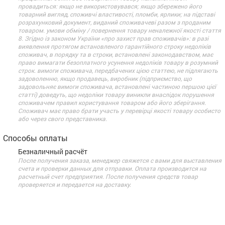
провадиться: якщо не використовувався; якщо збережено його
товарний вигляд, споживчі властивості, пломби, ярлики; на підставі
розрахунковий документ, виданий споживачеві разом з проданим
товаром. умови обміну / повернення товару неналежної якості стаття
8. Згідно із законом України «про захист прав споживачів»: в разі
виявлення протягом встановленого гарантійного строку недоліків
споживач, в порядку та в строки, встановлені законодавством, має
право вимагати безоплатного усунення недоліків товару в розумний
строк. вимоги споживача, передбачених цією статтею, не підлягають
задоволенню, якщо продавець, виробник (підприємство, що
задовольняє вимоги споживача, встановлені частиною першою цієї
статті) доведуть, що недоліки товару виникли внаслідок порушення
споживачем правил користування товаром або його зберігання.
Споживач має право брати участь у перевірці якості товару особисто
або через свого представника.
Способы оплаты
Безналичный расчёт
После получения заказа, менеджер свяжется с вами для выставления
счета и проверки данных для отправки. Оплата производится на
расчетный счет предприятия. После получения средств товар
проверяется и передается на доставку.