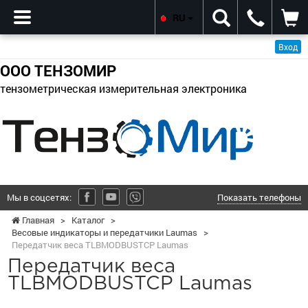
RU
Вход
ООО ТЕНЗОМИР
тензометрическая измерительная электроника
Мы в соцсетях:
Показать телефоны
Главная
>
Каталог
>
Весовые индикаторы и передатчики Laumas
>
Передатчик веса TLBMODBUSTCP Laumas
Передатчик веса
TLBMODBUSTCP Laumas