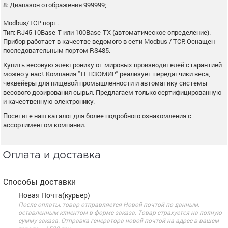
8: Диапазон отображения 999999;
Modbus/TCP порт.
Тип: RJ45 10Base-T или 100Base-TX (автоматическое определение).
Прибор работает в качестве ведомого в сети Modbus / TCP. Оснащен
последовательным портом RS485.
Купить весовую электронику от мировых производителей с гарантией
можно у нас!. Компания "ТЕНЗОМИР" реализует передатчики веса,
чеквейеры для пищевой промышленности и автоматику системы
весового дозирования сырья. Предлагаем только сертифицированную
и качественную электронику.
Посетите наш каталог для более подробного ознакомления с
ассортиментом компании.
Оплата и доставка
Способы доставки
Новая Почта(курьер)
После оплаты, товар отправляется Новой почтой по данным,
оставленным клиентом в форме заказа. Товар страхуется на полную
сумму заказа. Отправка генератора новой почтой на адрес в вашем