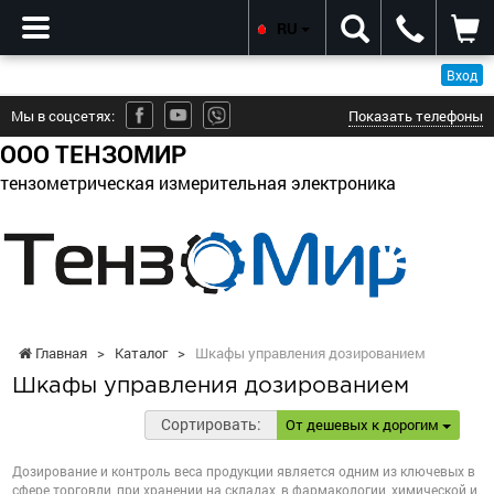
RU
Вход
Мы в соцсетях:
Показать телефоны
ООО ТЕНЗОМИР
тензометрическая измерительная электроника
Главная
>
Каталог
>
Шкафы управления дозированием
Шкафы управления дозированием
Сортировать:
От дешевых к дорогим
Дозирование и контроль веса продукции является одним из ключевых в
сфере торговли, при хранении на складах, в фармакологии, химической и